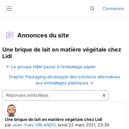
Passer au contenu principal
Connexion
Activer/désactiver l
Panneau latéral
Annonces du site
Une brique de lait en matière végétale chez
Lidl
← Le groupe H&M passe à l'emballage papier
Graphic Packaging développe des solutions alternatives
aux emballages plastiques →
Type d’affichage
Une brique de lait en matière végétale chez Lidl
Nombre de réponses : 0
par
Jean-Yves ORLANDO
,
lundi 22 mars 2021, 23:39